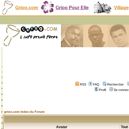
Grioo.com
Grioo Pour Elle
Village
RSS
FAQ
Rechercher
Profil
Se connect
grioo.com Index du Forum
Avatar
Tout