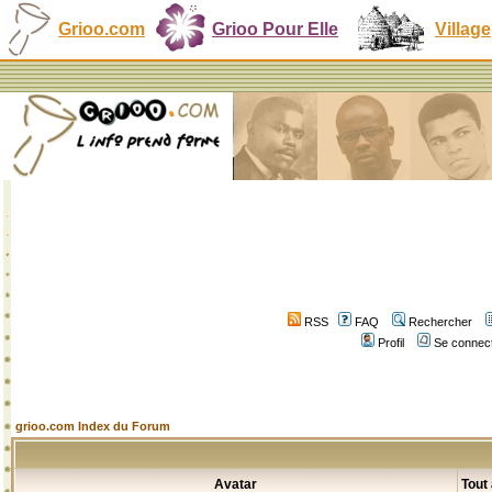
Grioo.com
Grioo Pour Elle
Village
RSS
FAQ
Rechercher
Profil
Se connect
grioo.com Index du Forum
Avatar
Tout