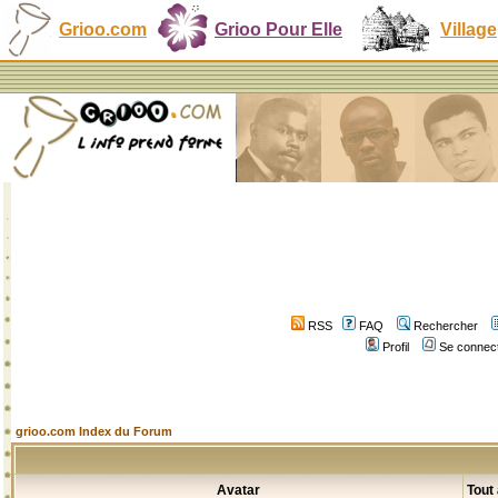
Grioo.com
Grioo Pour Elle
Village
RSS
FAQ
Rechercher
Profil
Se connect
grioo.com Index du Forum
Avatar
Tout