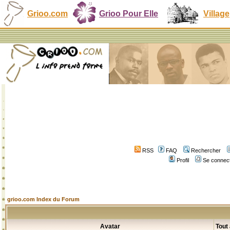
Grioo.com
Grioo Pour Elle
Village
RSS
FAQ
Rechercher
Profil
Se connect
grioo.com Index du Forum
Avatar
Tout