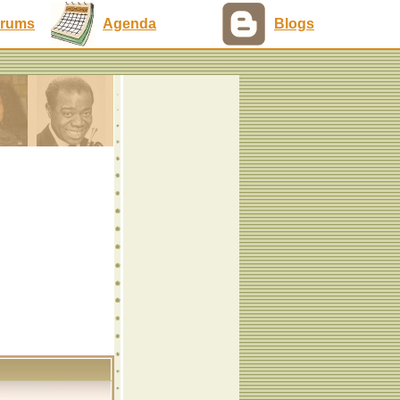
rums
Agenda
Blogs