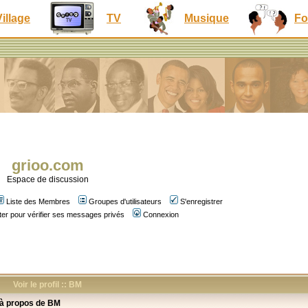
Village
TV
Musique
Fo
grioo.com
Espace de discussion
Liste des Membres
Groupes d'utilisateurs
S'enregistrer
er pour vérifier ses messages privés
Connexion
Voir le profil :: BM
 à propos de BM