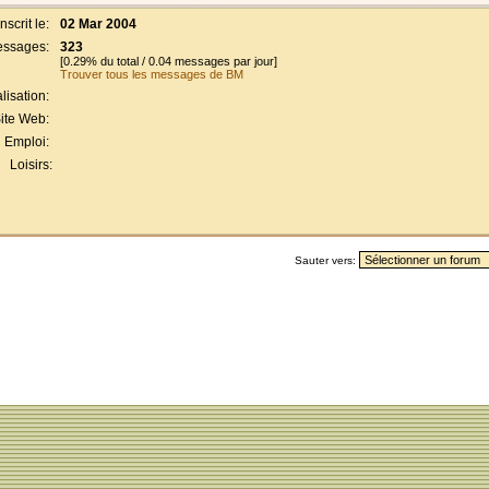
Inscrit le:
02 Mar 2004
ssages:
323
[0.29% du total / 0.04 messages par jour]
Trouver tous les messages de BM
lisation:
ite Web:
Emploi:
Loisirs:
Sauter vers: