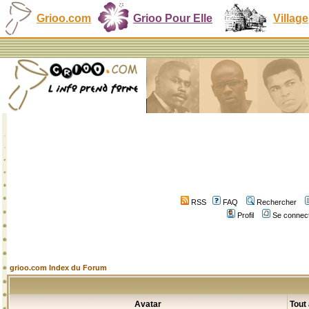
Grioo.com
Grioo Pour Elle
Village
RSS
FAQ
Rechercher
Profil
Se connect
grioo.com Index du Forum
Avatar
Tout