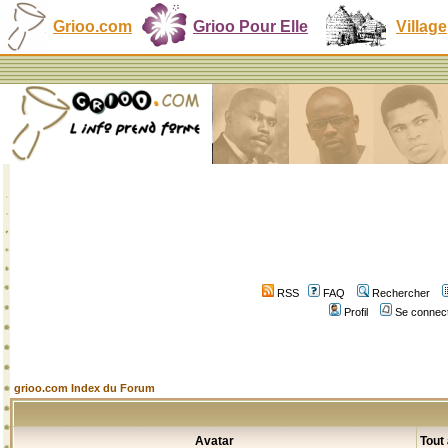
Grioo.com
Grioo Pour Elle
Village
RSS
FAQ
Rechercher
Profil
Se connect
grioo.com Index du Forum
Avatar
Tout