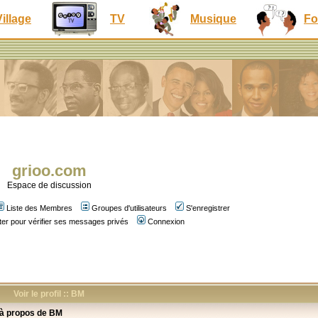
Village
TV
Musique
Fo
grioo.com
Espace de discussion
Liste des Membres
Groupes d'utilisateurs
S'enregistrer
er pour vérifier ses messages privés
Connexion
Voir le profil :: BM
 à propos de BM