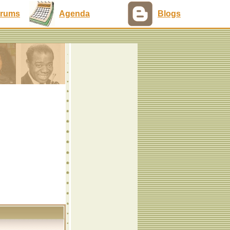
rums
Agenda
Blogs