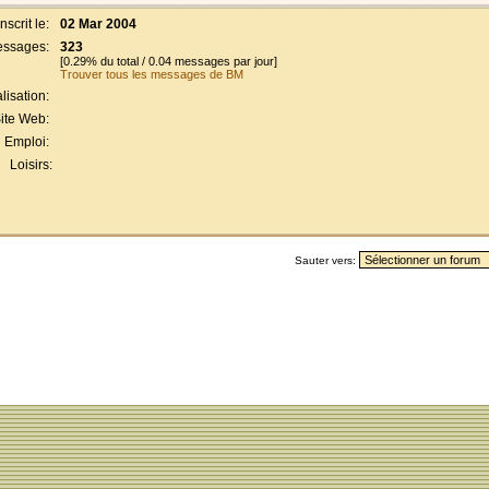
Inscrit le:
02 Mar 2004
ssages:
323
[0.29% du total / 0.04 messages par jour]
Trouver tous les messages de BM
lisation:
ite Web:
Emploi:
Loisirs:
Sauter vers: