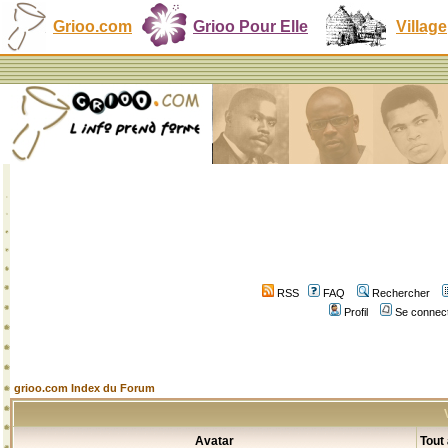
Grioo.com
Grioo Pour Elle
Village
RSS
FAQ
Rechercher
Profil
Se connect
grioo.com Index du Forum
Avatar
Tout