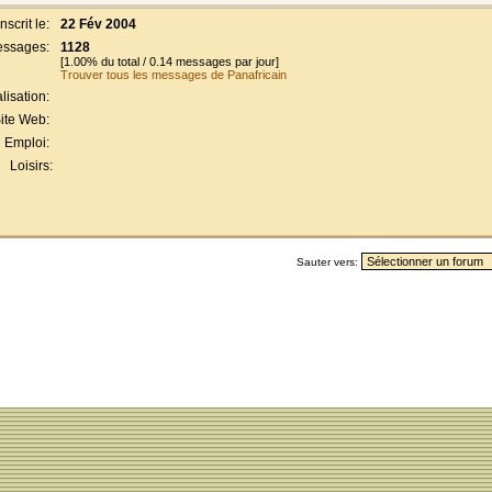
Inscrit le:
22 Fév 2004
ssages:
1128
[1.00% du total / 0.14 messages par jour]
Trouver tous les messages de Panafricain
lisation:
ite Web:
Emploi:
Loisirs:
Sauter vers: