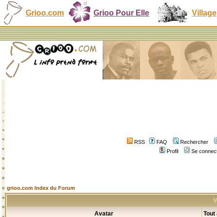
Grioo.com
Grioo Pour Elle
Village
RSS
FAQ
Rechercher
Profil
Se connect
grioo.com Index du Forum
V
Avatar
Tout