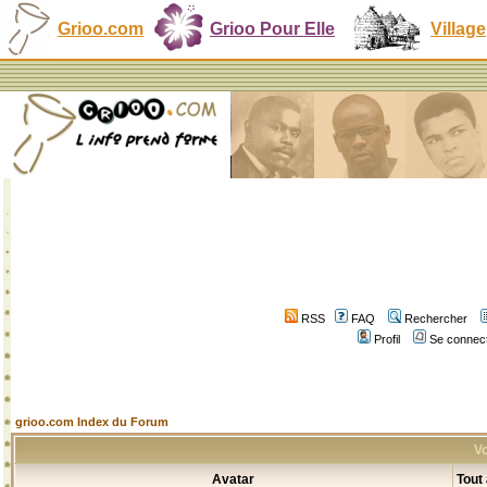
Grioo.com
Grioo Pour Elle
Village
RSS
FAQ
Rechercher
Profil
Se connect
grioo.com Index du Forum
Vo
Avatar
Tout