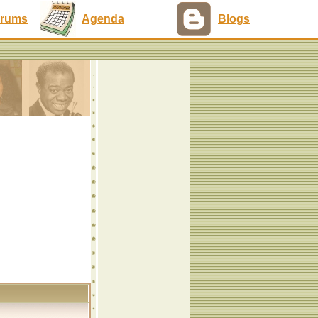
rums
Agenda
Blogs