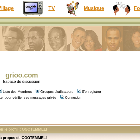
Village
TV
Musique
Fo
grioo.com
Espace de discussion
Liste des Membres
Groupes d'utilisateurs
S'enregistrer
er pour vérifier ses messages privés
Connexion
ir le profil :: OGOTEMMELI
 à propos de OGOTEMMELI