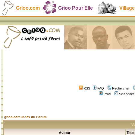
Grioo.com
Grioo Pour Elle
Village
RSS
FAQ
Rechercher
Profil
Se connect
grioo.com Index du Forum
Vo
Avatar
Tout