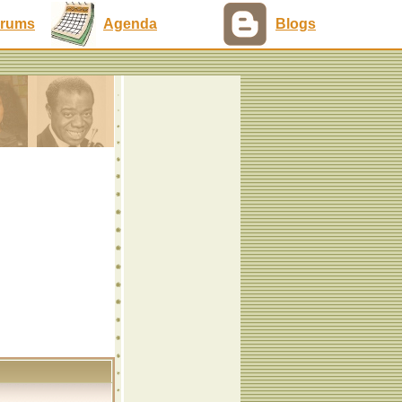
rums
Agenda
Blogs