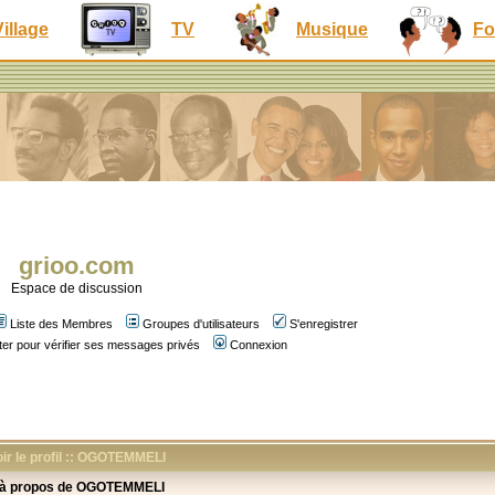
Village
TV
Musique
Fo
grioo.com
Espace de discussion
Liste des Membres
Groupes d'utilisateurs
S'enregistrer
er pour vérifier ses messages privés
Connexion
ir le profil :: OGOTEMMELI
 à propos de OGOTEMMELI