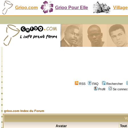
Grioo.com
Grioo Pour Elle
Village
RSS
FAQ
Rechercher
Profil
Se connect
grioo.com Index du Forum
Vo
Avatar
Tout