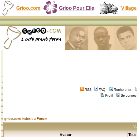
Grioo.com
Grioo Pour Elle
Village
RSS
FAQ
Rechercher
Profil
Se connect
grioo.com Index du Forum
Vo
Avatar
Tout