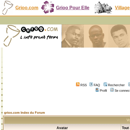
Grioo.com
Grioo Pour Elle
Village
RSS
FAQ
Rechercher
Profil
Se connect
grioo.com Index du Forum
Vo
Avatar
Tout