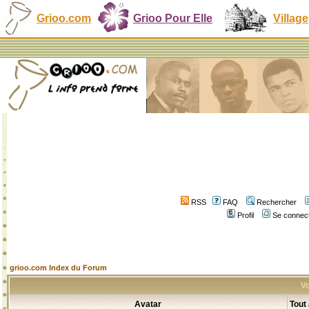
Grioo.com
Grioo Pour Elle
Village
RSS
FAQ
Rechercher
Profil
Se connect
grioo.com Index du Forum
Vo
Avatar
Tout