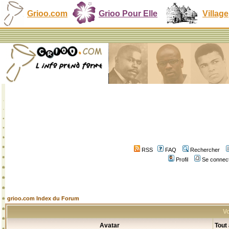
Grioo.com
Grioo Pour Elle
Village
RSS
FAQ
Rechercher
Profil
Se connect
grioo.com Index du Forum
Vo
Avatar
Tout