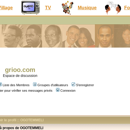
Village
TV
Musique
Fo
grioo.com
Espace de discussion
Liste des Membres
Groupes d'utilisateurs
S'enregistrer
er pour vérifier ses messages privés
Connexion
ir le profil :: OGOTEMMELI
 à propos de OGOTEMMELI