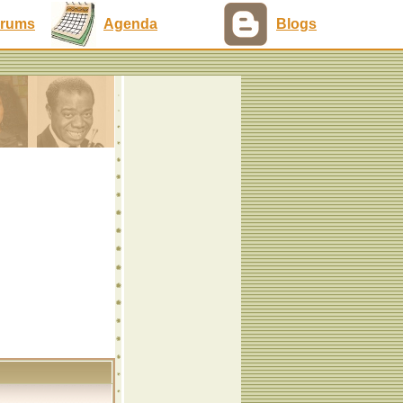
rums
Agenda
Blogs