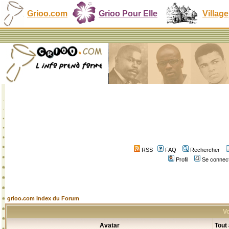
Grioo.com
Grioo Pour Elle
Village
RSS
FAQ
Rechercher
Profil
Se connect
grioo.com Index du Forum
Vo
Avatar
Tout