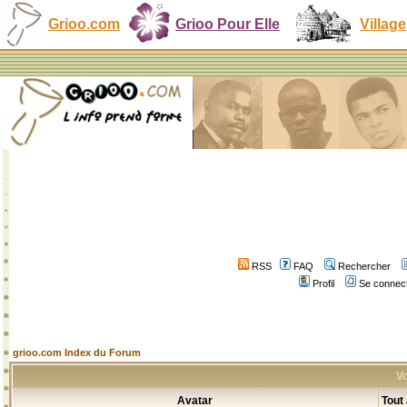
Grioo.com
Grioo Pour Elle
Village
RSS
FAQ
Rechercher
Profil
Se connect
grioo.com Index du Forum
Vo
Avatar
Tout