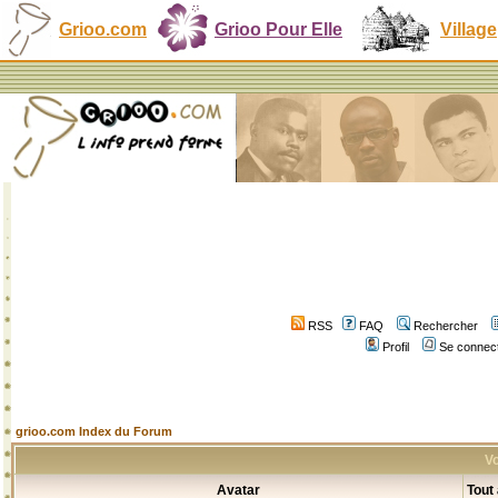
Grioo.com
Grioo Pour Elle
Village
RSS
FAQ
Rechercher
Profil
Se connect
grioo.com Index du Forum
Vo
Avatar
Tout