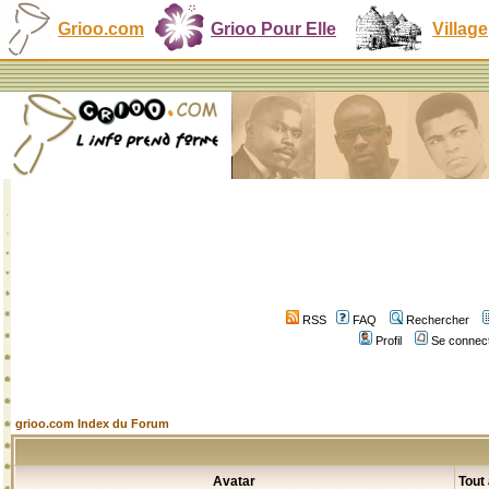
Grioo.com
Grioo Pour Elle
Village
RSS
FAQ
Rechercher
Profil
Se connect
grioo.com Index du Forum
Avatar
Tout