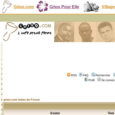
Grioo.com
Grioo Pour Elle
Village
RSS
FAQ
Rechercher
Profil
Se connect
grioo.com Index du Forum
Avatar
Tout