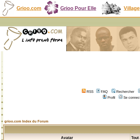
Grioo.com
Grioo Pour Elle
Village
RSS
FAQ
Rechercher
Profil
Se connect
grioo.com Index du Forum
Avatar
Tout