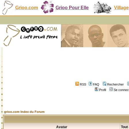
Grioo.com
Grioo Pour Elle
Village
RSS
FAQ
Rechercher
Profil
Se connect
grioo.com Index du Forum
Avatar
Tout