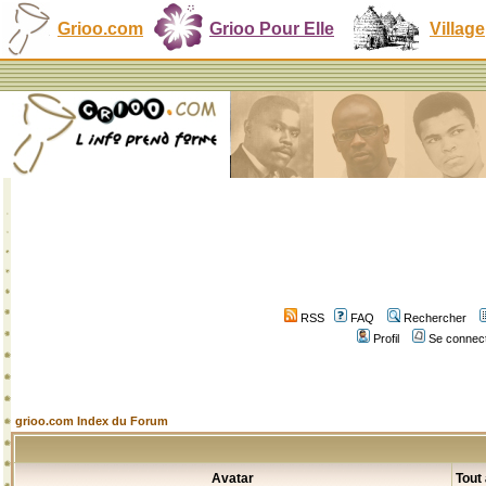
Grioo.com
Grioo Pour Elle
Village
RSS
FAQ
Rechercher
Profil
Se connect
grioo.com Index du Forum
Avatar
Tout