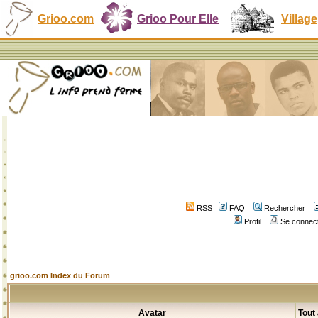
Grioo.com
Grioo Pour Elle
Village
RSS
FAQ
Rechercher
Profil
Se connect
grioo.com Index du Forum
Avatar
Tout