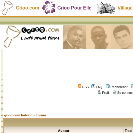
Grioo.com
Grioo Pour Elle
Village
RSS
FAQ
Rechercher
Profil
Se connect
grioo.com Index du Forum
Avatar
Tout