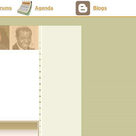
rums
Agenda
Blogs