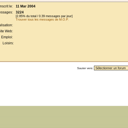
Inscrit le:
11 Mar 2004
ssages:
3224
[2.85% du total / 0.39 messages par jour]
Trouver tous les messages de M.O.P.
lisation:
ite Web:
Emploi:
Loisirs:
Sauter vers: