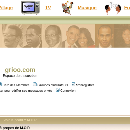
Village
TV
Musique
Fo
grioo.com
Espace de discussion
Liste des Membres
Groupes d'utilisateurs
S'enregistrer
er pour vérifier ses messages privés
Connexion
Voir le profil :: M.O.P.
 à propos de M.O.P.