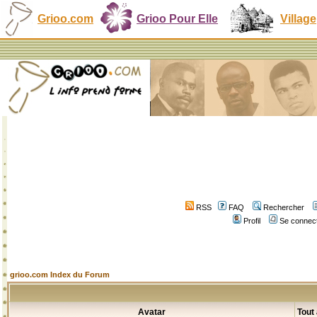
Grioo.com
Grioo Pour Elle
Village
RSS
FAQ
Rechercher
Profil
Se connect
grioo.com Index du Forum
Avatar
Tout