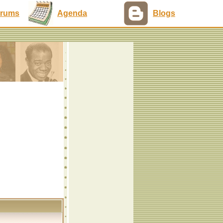
rums
Agenda
Blogs