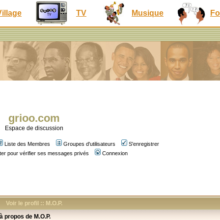
Village
TV
Musique
Fo
grioo.com
Espace de discussion
Liste des Membres
Groupes d'utilisateurs
S'enregistrer
er pour vérifier ses messages privés
Connexion
Voir le profil :: M.O.P.
 à propos de M.O.P.