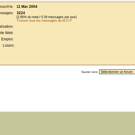
Inscrit le:
11 Mar 2004
ssages:
3224
[2.85% du total / 0.39 messages par jour]
Trouver tous les messages de M.O.P.
lisation:
ite Web:
Emploi:
Loisirs:
Sauter vers: