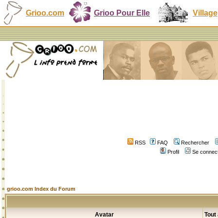
Grioo.com
Grioo Pour Elle
Village
RSS
FAQ
Rechercher
Profil
Se connect
grioo.com Index du Forum
Avatar
Tout