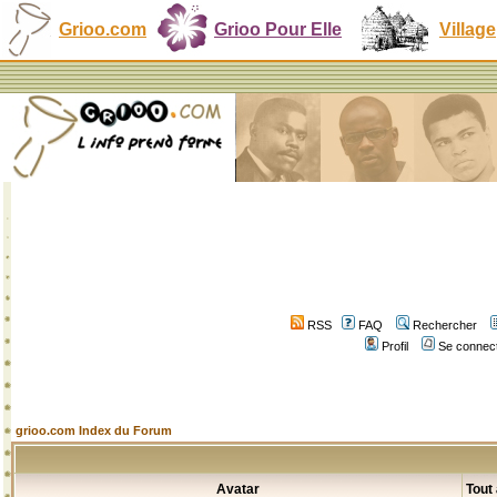
Grioo.com
Grioo Pour Elle
Village
RSS
FAQ
Rechercher
Profil
Se connect
grioo.com Index du Forum
Avatar
Tout