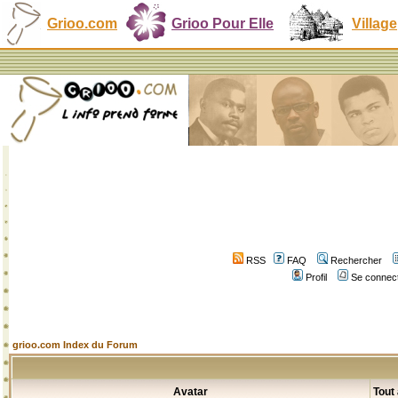
Grioo.com
Grioo Pour Elle
Village
RSS
FAQ
Rechercher
Profil
Se connect
grioo.com Index du Forum
Avatar
Tout