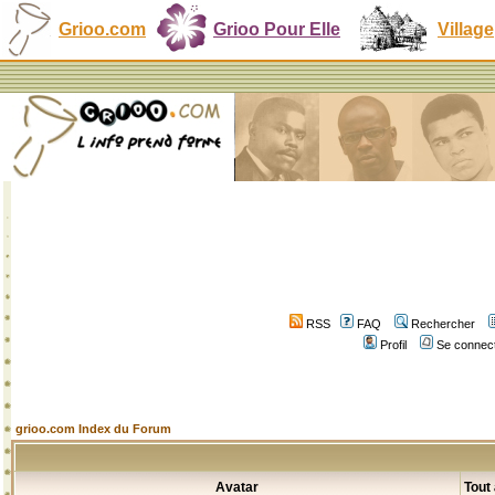
Grioo.com
Grioo Pour Elle
Village
RSS
FAQ
Rechercher
Profil
Se connect
grioo.com Index du Forum
Avatar
Tout