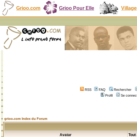
Grioo.com
Grioo Pour Elle
Village
RSS
FAQ
Rechercher
Profil
Se connect
grioo.com Index du Forum
Avatar
Tout