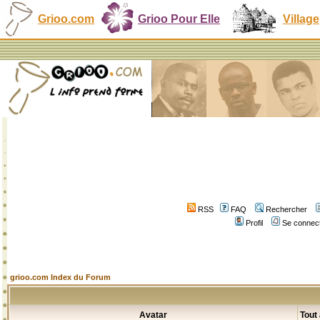
Grioo.com
Grioo Pour Elle
Village
RSS
FAQ
Rechercher
Profil
Se connect
grioo.com Index du Forum
Avatar
Tout