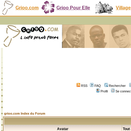
Grioo.com
Grioo Pour Elle
Village
RSS
FAQ
Rechercher
Profil
Se connect
grioo.com Index du Forum
Avatar
Tout