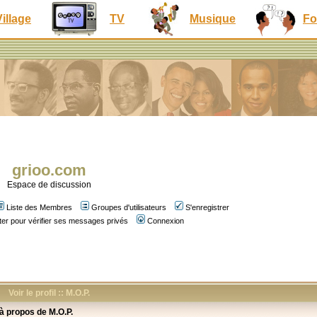
Village
TV
Musique
Fo
grioo.com
Espace de discussion
Liste des Membres
Groupes d'utilisateurs
S'enregistrer
er pour vérifier ses messages privés
Connexion
Voir le profil :: M.O.P.
 à propos de M.O.P.