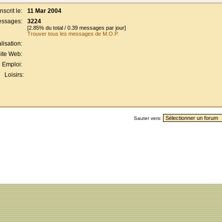
Inscrit le:
11 Mar 2004
ssages:
3224
[2.85% du total / 0.39 messages par jour]
Trouver tous les messages de M.O.P.
lisation:
ite Web:
Emploi:
Loisirs:
Sauter vers: