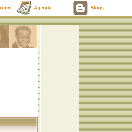
rums
Agenda
Blogs