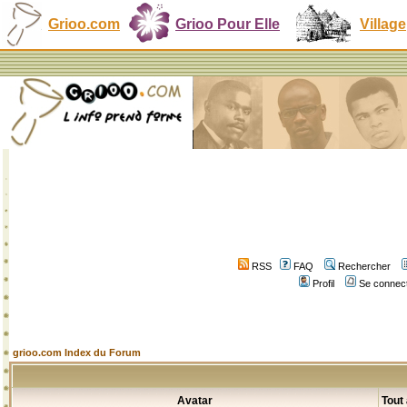
Grioo.com
Grioo Pour Elle
Village
RSS
FAQ
Rechercher
Profil
Se connect
grioo.com Index du Forum
Avatar
Tout