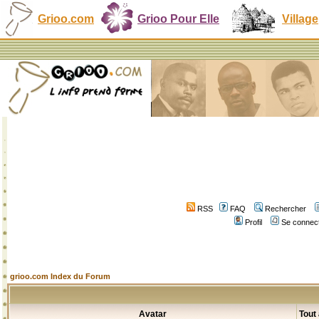
Grioo.com
Grioo Pour Elle
Village
RSS
FAQ
Rechercher
Profil
Se connect
grioo.com Index du Forum
Avatar
Tout