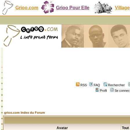
Grioo.com
Grioo Pour Elle
Village
RSS
FAQ
Rechercher
Profil
Se connect
grioo.com Index du Forum
Avatar
Tout