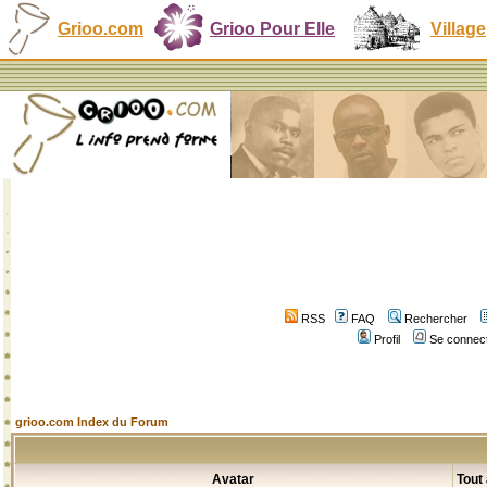
Grioo.com
Grioo Pour Elle
Village
RSS
FAQ
Rechercher
Profil
Se connect
grioo.com Index du Forum
Avatar
Tout