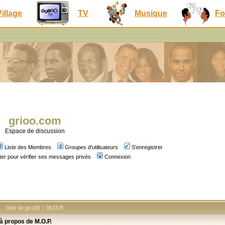
Village
TV
Musique
Fo
grioo.com
Espace de discussion
Liste des Membres
Groupes d'utilisateurs
S'enregistrer
er pour vérifier ses messages privés
Connexion
Voir le profil :: M.O.P.
 à propos de M.O.P.