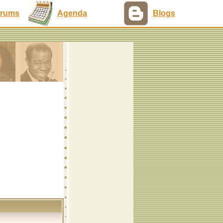
rums
Agenda
Blogs