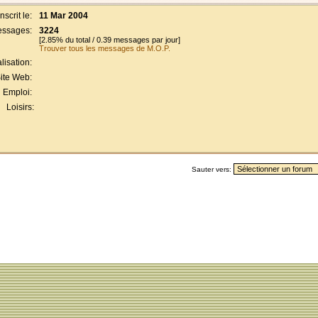
Inscrit le:
11 Mar 2004
ssages:
3224
[2.85% du total / 0.39 messages par jour]
Trouver tous les messages de M.O.P.
lisation:
ite Web:
Emploi:
Loisirs:
Sauter vers: