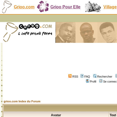
Grioo.com
Grioo Pour Elle
Village
RSS
FAQ
Rechercher
Profil
Se connect
grioo.com Index du Forum
Avatar
Tout