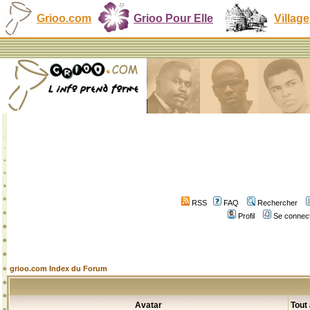
Grioo.com
Grioo Pour Elle
Village
RSS
FAQ
Rechercher
Profil
Se connect
grioo.com Index du Forum
Avatar
Tout