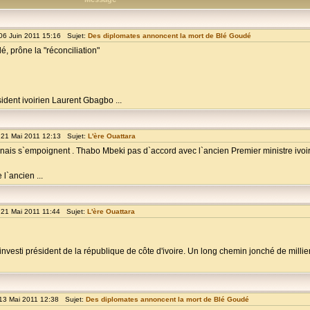
06 Juin 2011 15:16 Sujet:
Des diplomates annoncent la mort de Blé Goudé
é, prône la "réconciliation"
dent ivoirien Laurent Gbagbo ...
21 Mai 2011 12:13 Sujet:
L'ère Ouattara
unais s`empoignent . Thabo Mbeki pas d`accord avec l`ancien Premier ministre ivoi
l`ancien ...
21 Mai 2011 11:44 Sujet:
L'ère Ouattara
vesti président de la république de côte d'ivoire. Un long chemin jonché de millie
13 Mai 2011 12:38 Sujet:
Des diplomates annoncent la mort de Blé Goudé