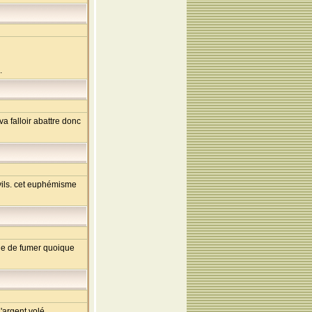
.
va falloir abattre donc
vils. cet euphémisme
eine de fumer quoique
rgent volé,