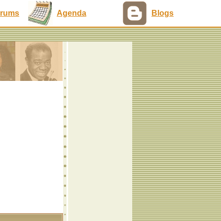
rums
Agenda
Blogs