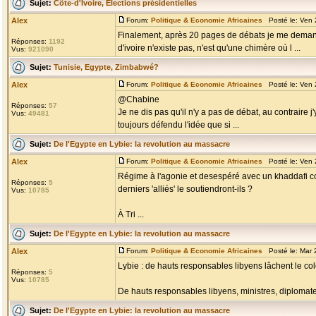
Sujet:
Côte-d'Ivoire, Élections présidentielles
Alex
Forum:
Politique & Economie Africaines
Posté le: Ven 
Finalement, après 20 pages de débats je me demande
Réponses:
1192
d'ivoire n'existe pas, n'est qu'une chimère où l ...
Vus:
921090
Sujet:
Tunisie, Egypte, Zimbabwé?
Alex
Forum:
Politique & Economie Africaines
Posté le: Ven 
@Chabine
Réponses:
57
Je ne dis pas qu'il n'y a pas de débat, au contraire j
Vus:
49481
toujours défendu l'idée que si ...
Sujet:
De l'Egypte en Lybie: la revolution au massacre
Alex
Forum:
Politique & Economie Africaines
Posté le: Ven 
Régime à l'agonie et desespéré avec un khaddafi co
Réponses:
5
derniers 'alliés' le soutiendront-ils ?
Vus:
10785
À Tri ...
Sujet:
De l'Egypte en Lybie: la revolution au massacre
Alex
Forum:
Politique & Economie Africaines
Posté le: Mar 
Lybie : de hauts responsables libyens lâchent le co
Réponses:
5
Vus:
10785
De hauts responsables libyens, ministres, diplomate
Sujet:
De l'Egypte en Lybie: la revolution au massacre