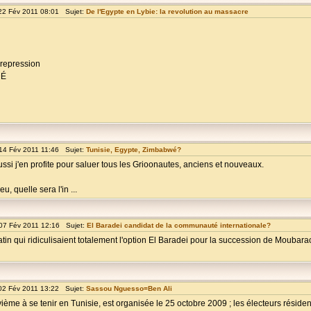
22 Fév 2011 08:01 Sujet:
De l'Egypte en Lybie: la revolution au massacre
 repression
DÉ
14 Fév 2011 11:46 Sujet:
Tunisie, Egypte, Zimbabwé?
ssi j'en profite pour saluer tous les Grioonautes, anciens et nouveaux.
, quelle sera l'in ...
07 Fév 2011 12:16 Sujet:
El Baradei candidat de la communauté internationale?
atin qui ridiculisaient totalement l'option El Baradei pour la succession de Moubara
02 Fév 2011 13:22 Sujet:
Sassou Nguesso=Ben Ali
ième à se tenir en Tunisie, est organisée le 25 octobre 2009 ; les électeurs résident