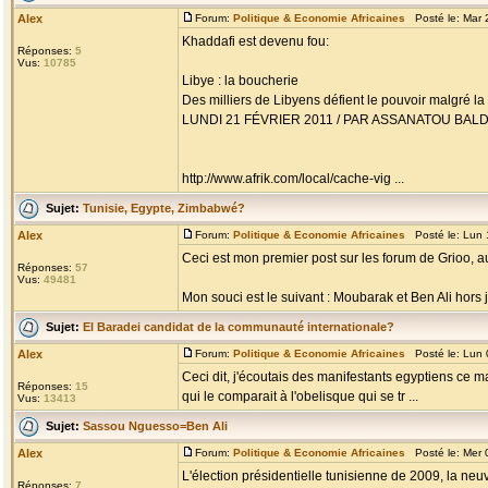
Alex
Forum:
Politique & Economie Africaines
Posté le: Mar 
Khaddafi est devenu fou:
Réponses:
5
Vus:
10785
Libye : la boucherie
Des milliers de Libyens défient le pouvoir malgré la
LUNDI 21 FÉVRIER 2011 / PAR ASSANATOU BAL
http://www.afrik.com/local/cache-vig ...
Sujet:
Tunisie, Egypte, Zimbabwé?
Alex
Forum:
Politique & Economie Africaines
Posté le: Lun 
Ceci est mon premier post sur les forum de Grioo, au
Réponses:
57
Vus:
49481
Mon souci est le suivant : Moubarak et Ben Ali hors jeu
Sujet:
El Baradei candidat de la communauté internationale?
Alex
Forum:
Politique & Economie Africaines
Posté le: Lun 
Ceci dit, j'écoutais des manifestants egyptiens ce m
Réponses:
15
qui le comparait à l'obelisque qui se tr ...
Vus:
13413
Sujet:
Sassou Nguesso=Ben Ali
Alex
Forum:
Politique & Economie Africaines
Posté le: Mer 
L'élection présidentielle tunisienne de 2009, la neuv
Réponses:
7