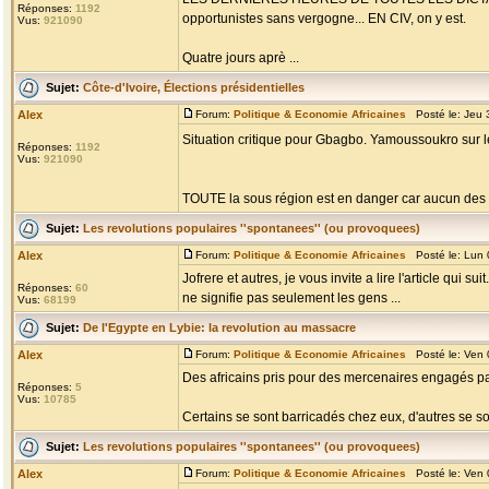
Réponses:
1192
opportunistes sans vergogne... EN CIV, on y est.
Vus:
921090
Quatre jours aprè ...
Sujet:
Côte-d'Ivoire, Élections présidentielles
Alex
Forum:
Politique & Economie Africaines
Posté le: Jeu 
Situation critique pour Gbagbo. Yamoussoukro sur l
Réponses:
1192
Vus:
921090
TOUTE la sous région est en danger car aucun des deu
Sujet:
Les revolutions populaires ''spontanees'' (ou provoquees)
Alex
Forum:
Politique & Economie Africaines
Posté le: Lun 
Jofrere et autres, je vous invite a lire l'article qui 
Réponses:
60
ne signifie pas seulement les gens ...
Vus:
68199
Sujet:
De l'Egypte en Lybie: la revolution au massacre
Alex
Forum:
Politique & Economie Africaines
Posté le: Ven 
Des africains pris pour des mercenaires engagés par
Réponses:
5
Vus:
10785
Certains se sont barricadés chez eux, d'autres se son
Sujet:
Les revolutions populaires ''spontanees'' (ou provoquees)
Alex
Forum:
Politique & Economie Africaines
Posté le: Ven 