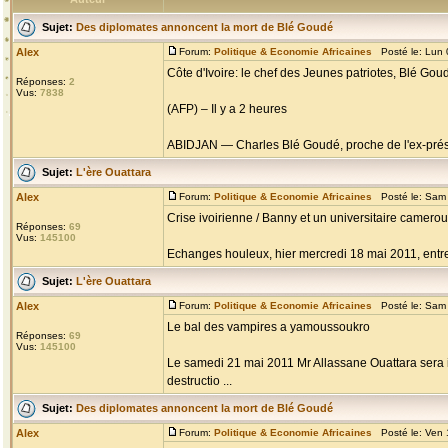
Sujet:
Des diplomates annoncent la mort de Blé Goudé
Alex
Forum:
Politique & Economie Africaines
Posté le: Lun 
Côte d'Ivoire: le chef des Jeunes patriotes, Blé Goud
Réponses:
2
Vus:
7838
(AFP) – Il y a 2 heures
ABIDJAN — Charles Blé Goudé, proche de l'ex-prési
Sujet:
L'ère Ouattara
Alex
Forum:
Politique & Economie Africaines
Posté le: Sam 
Crise ivoirienne / Banny et un universitaire camero
Réponses:
69
Vus:
145100
Echanges houleux, hier mercredi 18 mai 2011, entre 
Sujet:
L'ère Ouattara
Alex
Forum:
Politique & Economie Africaines
Posté le: Sam 
Le bal des vampires a yamoussoukro
Réponses:
69
Vus:
145100
Le samedi 21 mai 2011 Mr Allassane Ouattara sera in
destructio ...
Sujet:
Des diplomates annoncent la mort de Blé Goudé
Alex
Forum:
Politique & Economie Africaines
Posté le: Ven 