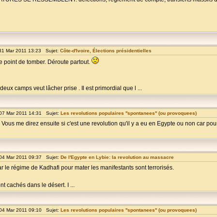
31 Mar 2011 13:23 Sujet:
Côte-d'Ivoire, Élections présidentielles
e point de tomber. Déroute partout.
x camps veut lâcher prise . Il est primordial que l ...
07 Mar 2011 14:31 Sujet:
Les revolutions populaires ''spontanees'' (ou provoquees)
suit. Vous me direz ensuite si c'est une revolution qu'il y a eu en Egypte ou non car po
04 Mar 2011 09:37 Sujet:
De l'Egypte en Lybie: la revolution au massacre
 le régime de Kadhafi pour mater les manifestants sont terrorisés.
t cachés dans le désert. I ...
04 Mar 2011 09:10 Sujet:
Les revolutions populaires ''spontanees'' (ou provoquees)