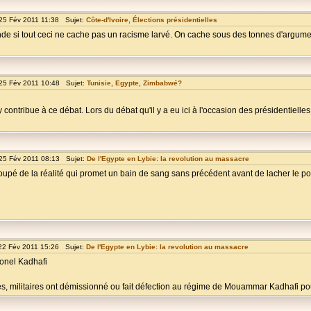
25 Fév 2011 11:38 Sujet:
Côte-d'Ivoire, Élections présidentielles
 si tout ceci ne cache pas un racisme larvé. On cache sous des tonnes d'argument
25 Fév 2011 10:48 Sujet:
Tunisie, Egypte, Zimbabwé?
'y contribue à ce débat. Lors du débat qu'il y a eu ici à l'occasion des présidentiell
25 Fév 2011 08:13 Sujet:
De l'Egypte en Lybie: la revolution au massacre
upé de la réalité qui promet un bain de sang sans précédent avant de lacher le po
22 Fév 2011 15:26 Sujet:
De l'Egypte en Lybie: la revolution au massacre
lonel Kadhafi
s, militaires ont démissionné ou fait défection au régime de Mouammar Kadhafi pou