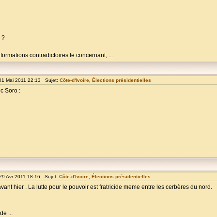
 ?
ormations contradictoires le concernant, ...
01 Mai 2011 22:13 Sujet:
Côte-d'Ivoire, Élections présidentielles
ec Soro :
29 Avr 2011 18:16 Sujet:
Côte-d'Ivoire, Élections présidentielles
avant hier . La lutte pour le pouvoir est fratricide meme entre les cerbères du nord.
e ...