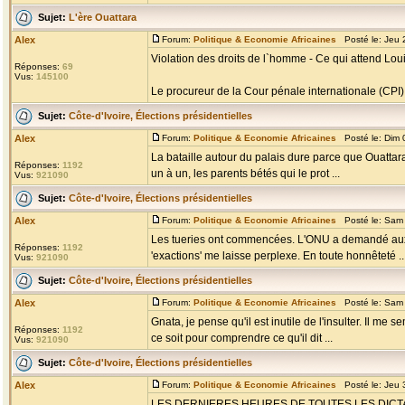
Sujet:
L'ère Ouattara
Alex
Forum:
Politique & Economie Africaines
Posté le: Jeu 
Violation des droits de l`homme - Ce qui attend L
Réponses:
69
Vus:
145100
Le procureur de la Cour pénale internationale (CPI)
Sujet:
Côte-d'Ivoire, Élections présidentielles
Alex
Forum:
Politique & Economie Africaines
Posté le: Dim 
La bataille autour du palais dure parce que Ouattara 
Réponses:
1192
un à un, les parents bétés qui le prot ...
Vus:
921090
Sujet:
Côte-d'Ivoire, Élections présidentielles
Alex
Forum:
Politique & Economie Africaines
Posté le: Sam 
Les tueries ont commencées. L'ONU a demandé aux f
Réponses:
1192
'exactions' me laisse perplexe. En toute honnêteté ..
Vus:
921090
Sujet:
Côte-d'Ivoire, Élections présidentielles
Alex
Forum:
Politique & Economie Africaines
Posté le: Sam 
Gnata, je pense qu'il est inutile de l'insulter. Il me
Réponses:
1192
ce soit pour comprendre ce qu'il dit ...
Vus:
921090
Sujet:
Côte-d'Ivoire, Élections présidentielles
Alex
Forum:
Politique & Economie Africaines
Posté le: Jeu 
LES DERNIERES HEURES DE TOUTES LES DICTATURES