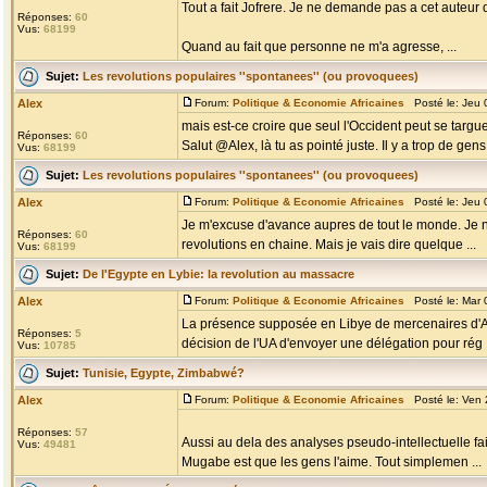
Tout a fait Jofrere. Je ne demande pas a cet auteur d
Réponses:
60
Vus:
68199
Quand au fait que personne ne m'a agresse, ...
Sujet:
Les revolutions populaires ''spontanees'' (ou provoquees)
Alex
Forum:
Politique & Economie Africaines
Posté le: Jeu 
mais est-ce croire que seul l'Occident peut se targue
Réponses:
60
Salut @Alex, là tu as pointé juste. Il y a trop de gens
Vus:
68199
Sujet:
Les revolutions populaires ''spontanees'' (ou provoquees)
Alex
Forum:
Politique & Economie Africaines
Posté le: Jeu 
Je m'excuse d'avance aupres de tout le monde. Je ne
Réponses:
60
revolutions en chaine. Mais je vais dire quelque ...
Vus:
68199
Sujet:
De l'Egypte en Lybie: la revolution au massacre
Alex
Forum:
Politique & Economie Africaines
Posté le: Mar 
La présence supposée en Libye de mercenaires d'Afr
Réponses:
5
décision de l'UA d'envoyer une délégation pour rég .
Vus:
10785
Sujet:
Tunisie, Egypte, Zimbabwé?
Alex
Forum:
Politique & Economie Africaines
Posté le: Ven 
Réponses:
57
Aussi au dela des analyses pseudo-intellectuelle fa
Vus:
49481
Mugabe est que les gens l'aime. Tout simplemen ...