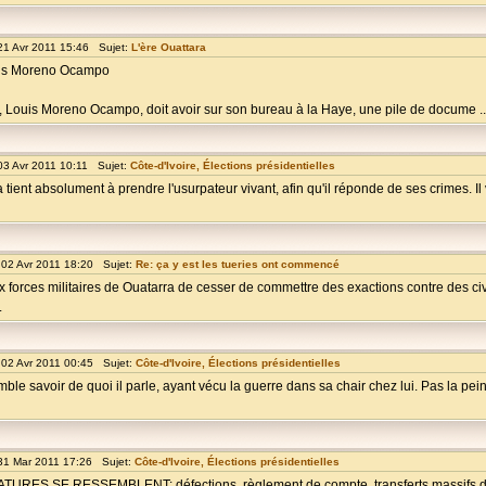
21 Avr 2011 15:46 Sujet:
L'ère Ouattara
ouis Moreno Ocampo
, Louis Moreno Ocampo, doit avoir sur son bureau à la Haye, une pile de docume ..
03 Avr 2011 10:11 Sujet:
Côte-d'Ivoire, Élections présidentielles
tient absolument à prendre l'usurpateur vivant, afin qu'il réponde de ses crimes. Il 
02 Avr 2011 18:20 Sujet:
Re: ça y est les tueries ont commencé
orces militaires de Ouatarra de cesser de commettre des exactions contre des ci
.
02 Avr 2011 00:45 Sujet:
Côte-d'Ivoire, Élections présidentielles
 semble savoir de quoi il parle, ayant vécu la guerre dans sa chair chez lui. Pas la p
31 Mar 2011 17:26 Sujet:
Côte-d'Ivoire, Élections présidentielles
 SE RESSEMBLENT: défections, règlement de compte, transferts massifs d'a