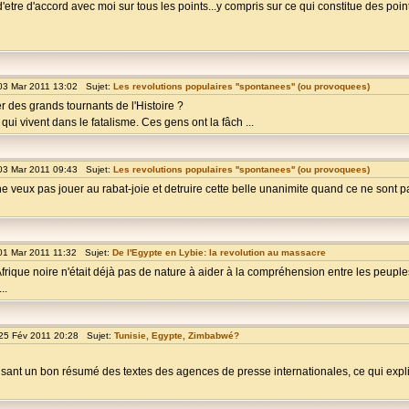
'etre d'accord avec moi sur tous les points...y compris sur ce qui constitue des poin
03 Mar 2011 13:02 Sujet:
Les revolutions populaires ''spontanees'' (ou provoquees)
r des grands tournants de l'Histoire ?
 qui vivent dans le fatalisme. Ces gens ont la fâch ...
03 Mar 2011 09:43 Sujet:
Les revolutions populaires ''spontanees'' (ou provoquees)
 veux pas jouer au rabat-joie et detruire cette belle unanimite quand ce ne sont p
01 Mar 2011 11:32 Sujet:
De l'Egypte en Lybie: la revolution au massacre
ique noire n'était déjà pas de nature à aider à la compréhension entre les peuples
..
25 Fév 2011 20:28 Sujet:
Tunisie, Egypte, Zimbabwé?
isant un bon résumé des textes des agences de presse internationales, ce qui expl