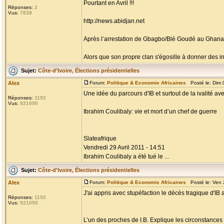
Pourtant en Avril !!!
Réponses:
2
Vus:
7838
http://news.abidjan.net
Après l’arrestation de Gbagbo/Blé Goudé au Ghana
Alors que son propre clan s'égosille à donner des inf
Sujet:
Côte-d'Ivoire, Élections présidentielles
Alex
Forum:
Politique & Economie Africaines
Posté le: Dim 
Une idée du parcours d'IB et surtout de la ivalité av
Réponses:
1192
Vus:
921090
Ibrahim Coulibaly: vie et mort d’un chef de guerre
Slateafrique
Vendredi 29 Avril 2011 - 14:51
Ibrahim Coulibaly a été tué le ...
Sujet:
Côte-d'Ivoire, Élections présidentielles
Alex
Forum:
Politique & Economie Africaines
Posté le: Ven 
J'ai appris avec stupéfaction le décès tragique d'IB 
Réponses:
1192
Vus:
921090
L’un des proches de I.B. Explique les circonstances d